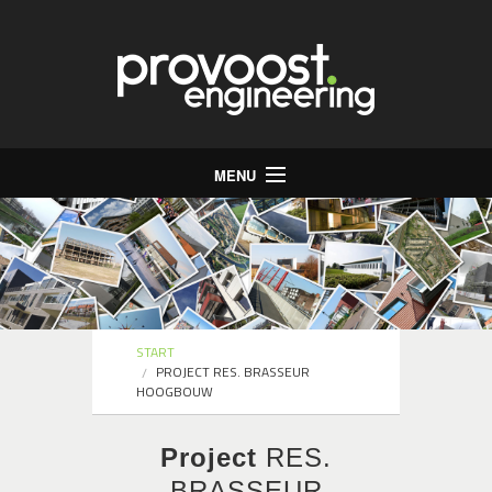
MENU
Start
Bureau
Stabiliteit
Energie
START
PROJECT RES. BRASSEUR
Infrastructuur
HOOGBOUW
Jobs
Project
RES.
Contact
BRASSEUR