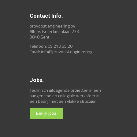
Contact Info.
provoost.engineering bv
Alfons Braeckmanlaan 233
9040 Gent
Telefoon: 09 210 55 20
Email:
info@provoost.engineering
Jobs.
Technisch uitdagende projecten in een
aangename en collegiale werksfeer in
een bedrijf met een vlakke structuur.
Bekijk jobs