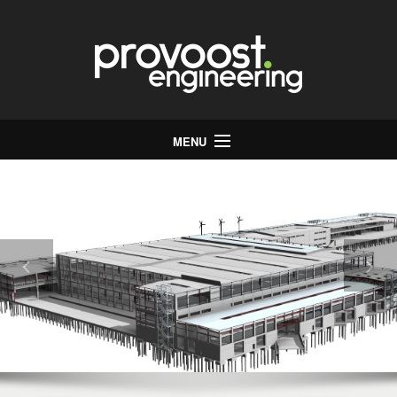
MENU
Start
Bureau
Stabiliteit
Energie
Infrastructuur
Jobs
Contact