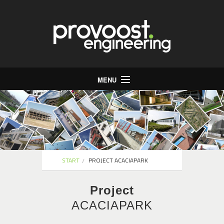
MENU
Start
Bureau
Stabiliteit
Energie
START
PROJECT ACACIAPARK
Infrastructuur
Project
Jobs
ACACIAPARK
Contact