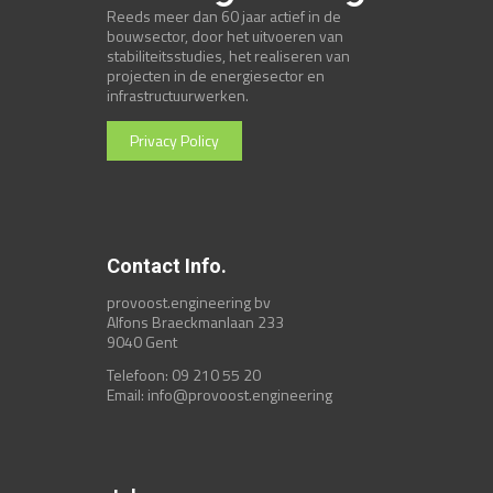
Reeds meer dan 60 jaar actief in de
bouwsector, door het uitvoeren van
stabiliteitsstudies, het realiseren van
projecten in de energiesector en
infrastructuurwerken.
Privacy Policy
Contact Info.
provoost.engineering bv
Alfons Braeckmanlaan 233
9040 Gent
Telefoon: 09 210 55 20
Email:
info@provoost.engineering